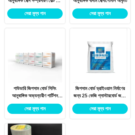
আনুষাঙ্গিক হেক্স সম্প্রসারণ বোল্ট জারা
আনুষাঙ্গিক বাদাম হেক্সাগোনাল আকৃতি
প্রতিরোধী
সেরা মূল্য পান
সেরা মূল্য পান
পাউডারি জিপসাম বোর্ড সিলিং
জিপসাম বোর্ড ড্রাইওয়াল নির্মাণের
আনুষাঙ্গিক অভ্যন্তরীণ পার্টিশন
জন্য 25 কেজি প্লাস্টারবোর্ড জয়েন্ট
দেয়ালের জন্য জিপসাম পুটি পাউডার
কম্পাউন্ড
সেরা মূল্য পান
সেরা মূল্য পান