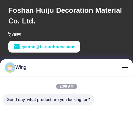
Foshan Huiju Decoration Material
Co. Ltd.
ই-মেইল
ryanho@fs-sunhouse.com
কাজের সময়
Wing
9:00-18:00
আমাদের ঠিকানা
2:08 AM
কোম্পানির ঠিকানা
Good day, what product are you looking for?
Weiye আন্তর্জাতিক বিল্ডিং, Yixian রোড, ডালি টাউন, Nanhai জেলা, Foshan
শহর
কারখানার ঠিকানা
ফোশান ডালি