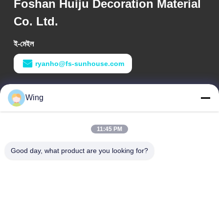
Foshan Huiju Decoration Material
Co. Ltd.
ই-মেইল
ryanho@fs-sunhouse.com
কাজের সময়
Wing
9:00-18:00
আমাদের ঠিকানা
11:45 PM
কোম্পানির ঠিকানা
Good day, what product are you looking for?
Weiye আন্তর্জাতিক বিল্ডিং, Yixian রোড, ডালি টাউন, Nanhai জেলা, Foshan
শহর
কারখানার ঠিকানা
ফোশান ডালি
টেলিফোন