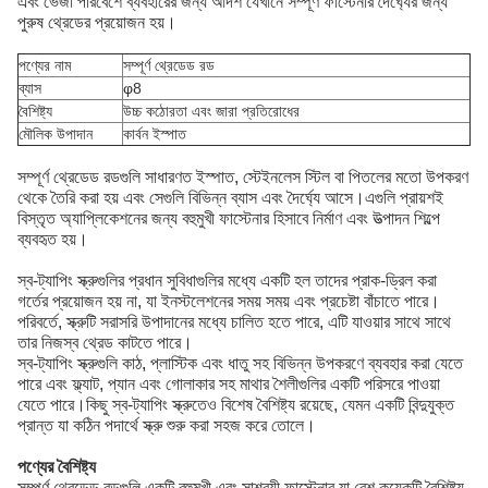
এবং ভেজা পরিবেশে ব্যবহারের জন্য আদর্শ যেখানে সম্পূর্ণ ফাস্টেনার দৈর্ঘ্যের জন্য
পুরুষ থ্রেডের প্রয়োজন হয়।
পণ্যের নাম
সম্পূর্ণ থ্রেডেড রড
ব্যাস
φ8
বৈশিষ্ট্য
উচ্চ কঠোরতা এবং জারা প্রতিরোধের
মৌলিক উপাদান
কার্বন ইস্পাত
সম্পূর্ণ থ্রেডেড রডগুলি সাধারণত ইস্পাত, স্টেইনলেস স্টিল বা পিতলের মতো উপকরণ
থেকে তৈরি করা হয় এবং সেগুলি বিভিন্ন ব্যাস এবং দৈর্ঘ্যে আসে।এগুলি প্রায়শই
বিস্তৃত অ্যাপ্লিকেশনের জন্য বহুমুখী ফাস্টেনার হিসাবে নির্মাণ এবং উত্পাদন শিল্পে
ব্যবহৃত হয়।
স্ব-ট্যাপিং স্ক্রুগুলির প্রধান সুবিধাগুলির মধ্যে একটি হল তাদের প্রাক-ড্রিল করা
গর্তের প্রয়োজন হয় না, যা ইনস্টলেশনের সময় সময় এবং প্রচেষ্টা বাঁচাতে পারে।
পরিবর্তে, স্ক্রুটি সরাসরি উপাদানের মধ্যে চালিত হতে পারে, এটি যাওয়ার সাথে সাথে
তার নিজস্ব থ্রেড কাটতে পারে।
স্ব-ট্যাপিং স্ক্রুগুলি কাঠ, প্লাস্টিক এবং ধাতু সহ বিভিন্ন উপকরণে ব্যবহার করা যেতে
পারে এবং ফ্ল্যাট, প্যান এবং গোলাকার সহ মাথার শৈলীগুলির একটি পরিসরে পাওয়া
যেতে পারে।কিছু স্ব-ট্যাপিং স্ক্রুতেও বিশেষ বৈশিষ্ট্য রয়েছে, যেমন একটি বিন্দুযুক্ত
প্রান্ত যা কঠিন পদার্থে স্ক্রু শুরু করা সহজ করে তোলে।
পণ্যের বৈশিষ্ট্য
সম্পূর্ণ থ্রেডেড রডগুলি একটি বহুমুখী এবং সাশ্রয়ী ফাস্টেনার যা বেশ কয়েকটি বৈশিষ্ট্য