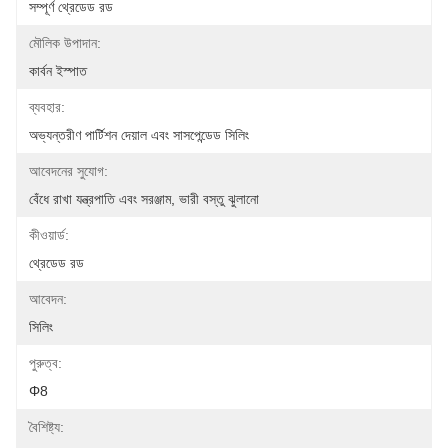
সম্পূর্ণ থ্রেডেড রড
মৌলিক উপাদান:
কার্বন ইস্পাত
ব্যবহার:
অভ্যন্তরীণ পার্টিশন দেয়াল এবং সাসপেন্ডেড সিলিং
আবেদনের সুযোগ:
বেঁধে রাখা যন্ত্রপাতি এবং সরঞ্জাম, ভারী বস্তু ঝুলানো
কীওয়ার্ড:
থ্রেডেড রড
আবেদন:
সিলিং
পুরুত্ব:
Φ8
বৈশিষ্ট্য: