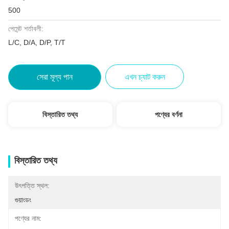
500
পেমেন্ট শর্তাবলী:
L/C, D/A, D/P, T/T
সেরা মূল্য পান
এখন চ্যাট করুন
বিস্তারিত তথ্য
পণ্যের বর্ণনা
বিস্তারিত তথ্য
উৎপত্তি স্থল:
গুয়াংডং
পণ্যের নাম: