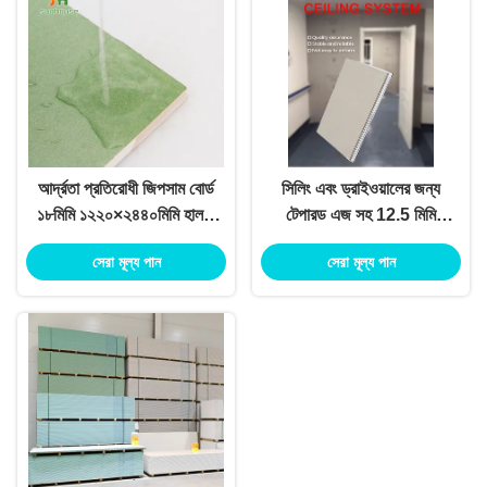
আর্দ্রতা প্রতিরোধী জিপসাম বোর্ড
সিলিং এবং ড্রাইওয়ালের জন্য
১৮মিমি ১২২০×২৪৪০মিমি হালকা
টেপারড এজ সহ 12.5 মিমি
ওজনের ড্রাইওয়াল শীট
পুরুত্বের পেপার জিপসাম বোর্ড
সেরা মূল্য পান
সেরা মূল্য পান
অভ্যন্তরীণ দেয়ালের জন্য
এবং 100% পুনর্ব্যবহৃত কাগজ