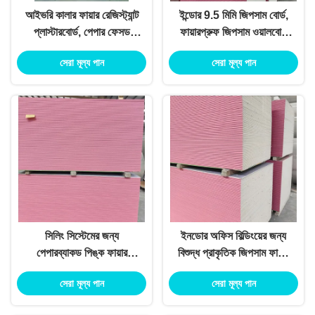
আইভরি কালার ফায়ার রেজিস্ট্যান্ট
ইন্ডোর 9.5 মিমি জিপসাম বোর্ড,
প্লাস্টারবোর্ড, পেপার ফেসড
ফায়ারপ্রুফ জিপসাম ওয়ালবোর্ড
জিপসাম বোর্ড 1220 মিমি X
1220 মিমি X 2440 মিমি
সেরা মূল্য পান
সেরা মূল্য পান
2440 মিমি
সিলিং সিস্টেমের জন্য
ইনডোর অফিস বিল্ডিংয়ের জন্য
পেপারব্যাকড পিঙ্ক ফায়ার
বিশুদ্ধ প্রাকৃতিক জিপসাম ফায়ার
রেজিস্ট্যান্ট প্লাস্টারবোর্ড
প্রুফ শিট রক 4 X 8ft
সেরা মূল্য পান
সেরা মূল্য পান