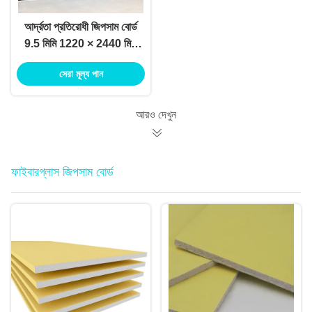
আর্দ্রতা প্রতিরোধী জিপসাম বোর্ড
9.5 মিমি 1220 × 2440 মিমি
ইনডোর দেয়ালের জন্য হালকা
সেরা মূল্য পান
ওজনের ড্রাইওয়াল শীট
আরও দেখুন
ফাইবারগ্লাস জিপসাম বোর্ড