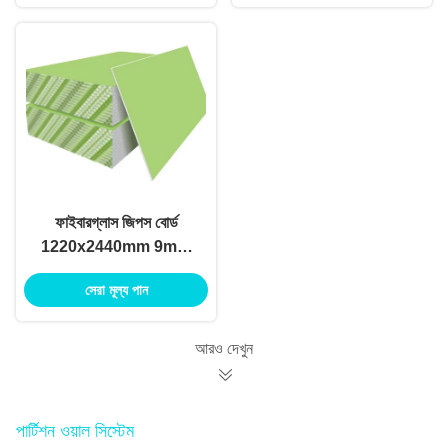
ফাইবারগ্লাস জিপস বোর্ড
1220x2440mm 9mm
12mm বেধ অগ্নিরোধী
সেরা মূল্য পান
জলরোধী উচ্চ স্থায়িত্ব
আরও দেখুন
পার্টিশন ওয়াল সিস্টেম