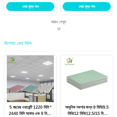
Furring চ্যানেল হালকা
অ্যালুমিনিয়াম প্রোফাইল
সেরা মূল্য পান
সেরা মূল্য পান
ইস্পাত Keel
আরও দেখুন
জিপসাম বোর্ড সিলিং
5 বছরের ওয়ারেন্টি 1220 মিমি *
আধুনিক নকশার জন্য 9 মিমি/9.5
2440 মিমি আকার এবং 9 মিমি /
মিমি/12 মিমি/12.5/15 মিমি