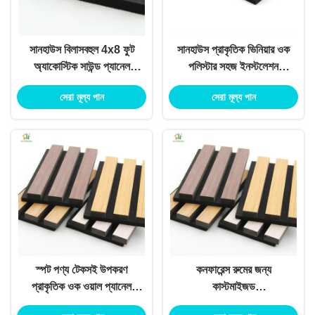
সানহাউস বিলাসবহুল 4x8 ফুট
সানহাউস প্রাকৃতিক ভিনিয়ার ওক
অ্যাকোস্টিক সাউন্ড প্যানেল
পলিস্টার সহজ ইনস্টলেশন
উন্নততর লিভিং এবং অফিস
অভ্যন্তর প্রসাধন অ্যাকোস্টিক
সেরা মূল্য পান
সেরা মূল্য পান
স্পেস জন্য
স্ল্যাট ওয়াল প্যানেল
স্পট পণ্য টেকসই উপকরণ
কনফারেন্স রুমের জন্য
প্রাকৃতিক ওক ওয়াল প্যানেল
কাস্টমাইজড
অ্যান্টি-স্ক্র্যাচ অ্যাকোস্টিক ওয়াল
1220X2440Mm 4X8Ft