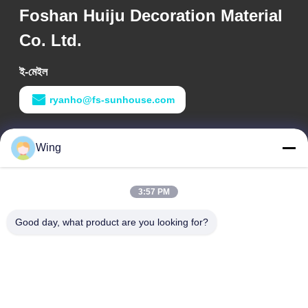
Foshan Huiju Decoration Material
Co. Ltd.
ই-মেইল
ryanho@fs-sunhouse.com
কাজের সময়
Wing
9:00-18:00
আমাদের ঠিকানা
3:57 PM
কোম্পানির ঠিকানা
Good day, what product are you looking for?
Weiye আন্তর্জাতিক বিল্ডিং, Yixian রোড, ডালি টাউন, Nanhai জেলা, Foshan
শহর
কারখানার ঠিকানা
ফোশান ডালি