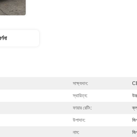
র্ণনা
সাক্ষ্যদান:
C
স্থায়িত্ব:
উচ্
ফায়ার রেটিং:
ক্ল
উপাদান:
জি
নাম:
জিপ