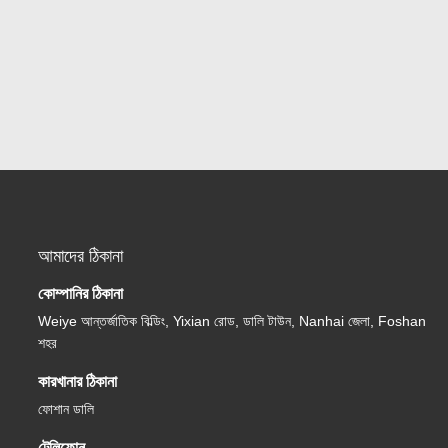
আমাদের ঠিকানা
কোম্পানির ঠিকানা
Weiye আন্তর্জাতিক বিল্ডিং, Yixian রোড, ডালি টাউন, Nanhai জেলা, Foshan
শহর
কারখানার ঠিকানা
ফোশান ডালি
টেলিফোন