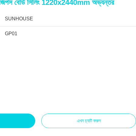
রুফ জিপস বোর্ড সিলিং 1220x2440mm অভ্যন্তর
SUNHOUSE
GP01
এখন চ্যাট করুন