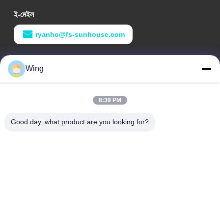
ই-মেইল
ryanho@fs-sunhouse.com
কাজের সময়
Wing
9:00-18:00
আমাদের ঠিকানা
8:39 PM
কোম্পানির ঠিকানা
Good day, what product are you looking for?
Weiye আন্তর্জাতিক বিল্ডিং, Yixian রোড, ডালি টাউন, Nanhai জেলা, Foshan
শহর
কারখানার ঠিকানা
ফোশান ডালি
টেলিফোন
0086-19928258506