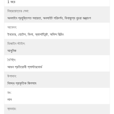
1 বছর
বিক্রয়োত্তর সেবা:
অনলাইন প্রযুক্তিগত সহায়তা, অনসাইট পরিদর্শন, বিনামূল্যে খুচরা যন্ত্রাংশ
আবেদন:
ইনডোর, হোটেল, ভিলা, অ্যাপার্টমেন্ট, অফিস বিল্ডিং
ডিজাইন স্টাইল:
আধুনিক
বৈশিষ্ট্য:
আগুন প্রতিরোধী প্লাস্টারবোর্ড
উপাদান:
বিশুদ্ধ প্রাকৃতিক জিপসাম
রঙ:
লাল
ব্যবহার: