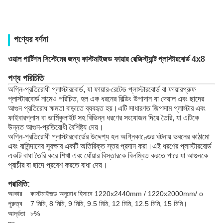
পণ্যের বর্ণনা
ওয়াল পার্টিশন সিস্টেমের জন্য কাস্টমাইজড ফায়ার রেজিস্ট্যান্ট প্লাস্টারবোর্ড 4x8
পণ্য পরিচিতি
অগ্নি-প্রতিরোধী প্লাস্টারবোর্ড, যা ফায়ার-রেটেড প্লাস্টারবোর্ড বা ফায়ারপ্রুফ
প্লাস্টারবোর্ড নামেও পরিচিত, হল এক ধরনের বিল্ডিং উপাদান যা দেয়াল এবং ছাদের
আগুন প্রতিরোধ ক্ষমতা বাড়াতে ব্যবহৃত হয়।এটি সাধারণত জিপসাম প্লাস্টার এবং
ফাইবারগ্লাস বা ভার্মিকুলাইট সহ বিভিন্ন ধরণের সংযোজন দিয়ে তৈরি, যা এটিকে
উন্নত আগুন-প্রতিরোধী বৈশিষ্ট্য দেয়।
অগ্নি-প্রতিরোধী প্লাস্টারবোর্ডের উদ্দেশ্য হল অগ্নিকাণ্ডের ঘটনায় ভবনের কাঠামো
এবং বাসিন্দাদের সুরক্ষার একটি অতিরিক্ত স্তর প্রদান করা।এই ধরণের প্লাস্টারবোর্ড
একটি বাধা তৈরি করে শিখা এবং ধোঁয়ার বিস্তারকে বিলম্বিত করতে পারে যা আগুনকে
প্রাচীর বা ছাদে প্রবেশ করতে বাধা দেয়।
পরামিতি:
আকার
কাস্টমাইজড অনুরোধ হিসাবে 1220x2440mm / 1220x2000mm/ o
পুরুত্ব
7 মিমি, 8 মিমি, 9 মিমি, 9.5 মিমি, 12 মিমি, 12.5 মিমি, 15 মিমি।
আর্দ্রতা
৮%