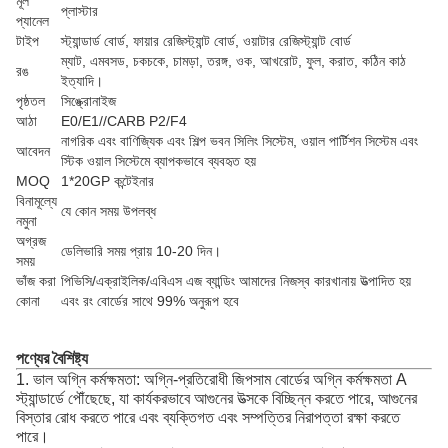
মূল
প্লাস্টার
প্যানেল
টাইপ
স্ট্যান্ডার্ড বোর্ড, ফায়ার রেজিস্ট্যান্ট বোর্ড, ওয়াটার রেজিস্ট্যান্ট বোর্ড
ম্যাট, এমবসড, চকচকে, চামড়া, তরঙ্গ, ওক, আখরোট, ফুল, করাত, কঠিন কাঠ
রঙ
ইত্যাদি।
পৃষ্ঠতল
সিঙ্ক্রোনাইজ
আঠা
E0/E1//CARB P2/F4
নাগরিক এবং বাণিজ্যিক এবং শিল্প ভবন সিলিং সিস্টেম, ওয়াল পার্টিশন সিস্টেম এবং
আবেদন
স্টিক ওয়াল সিস্টেমে ব্যাপকভাবে ব্যবহৃত হয়
MOQ
1*20GP কন্টেইনার
বিনামূল্যে
যে কোন সময় উপলব্ধ
নমুনা
অগ্রজ
ডেলিভারি সময় প্রায় 10-20 দিন।
সময়
ভাঁজ করা
পিভিসি/এক্রাইলিক/এবিএস এজ ব্যান্ডিং আমাদের নিজস্ব কারখানায় উত্পাদিত হয়
কোনা
এবং রং বোর্ডের সাথে 99% অনুরূপ হবে
পণ্যের বৈশিষ্ট্য
1. ভাল অগ্নি কর্মক্ষমতা: অগ্নি-প্রতিরোধী জিপসাম বোর্ডের অগ্নি কর্মক্ষমতা A
স্ট্যান্ডার্ডে পৌঁছেছে, যা কার্যকরভাবে আগুনের উত্সকে বিচ্ছিন্ন করতে পারে, আগুনের
বিস্তার রোধ করতে পারে এবং ব্যক্তিগত এবং সম্পত্তির নিরাপত্তা রক্ষা করতে
পারে।