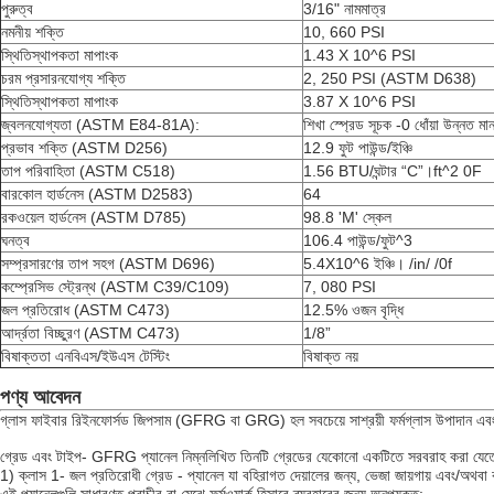
পুরুত্ব
3/16" নামমাত্র
নমনীয় শক্তি
10, 660 PSI
স্থিতিস্থাপকতা মাপাংক
1.43 X 10^6 PSI
চরম প্রসারনযোগ্য শক্তি
2, 250 PSI (ASTM D638)
স্থিতিস্থাপকতা মাপাংক
3.87 X 10^6 PSI
জ্বলনযোগ্যতা (ASTM E84-81A):
শিখা স্প্রেড সূচক -0 ধোঁয়া উন্নত ম
প্রভাব শক্তি (ASTM D256)
12.9 ফুট পাউন্ড/ইঞ্চি
তাপ পরিবাহিতা (ASTM C518)
1.56 BTU/ঘন্টার “C”।ft^2 0F
বারকোল হার্ডনেস (ASTM D2583)
64
রকওয়েল হার্ডনেস (ASTM D785)
98.8 'M' স্কেল
ঘনত্ব
106.4 পাউন্ড/ফুট^3
সম্প্রসারণের তাপ সহগ (ASTM D696)
5.4X10^6 ইঞ্চি। /in/ /0f
কম্প্রেসিভ স্ট্রেন্থ (ASTM C39/C109)
7, 080 PSI
জল প্রতিরোধ (ASTM C473)
12.5% ​​ওজন বৃদ্ধি
আর্দ্রতা বিচ্ছুরণ (ASTM C473)
1/8”
বিষাক্ততা এনবিএস/ইউএস টেস্টিং
বিষাক্ত নয়
পণ্য আবেদন
গ্লাস ফাইবার রিইনফোর্সড জিপসাম (GFRG বা GRG) হল সবচেয়ে সাশ্রয়ী ফর্মগ্লাস উপাদান এবং 
গ্রেড এবং টাইপ- GFRG প্যানেল নিম্নলিখিত তিনটি গ্রেডের যেকোনো একটিতে সরবরাহ করা যেতে
1) ক্লাস 1- জল প্রতিরোধী গ্রেড - প্যানেল যা বহিরাগত দেয়ালের জন্য, ভেজা জায়গায় এবং/অথবা 