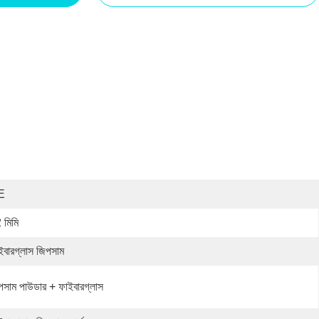
E
 মিমি
ইবারগ্লাস জিপসাম
পসাম পাউডার + ফাইবারগ্লাস