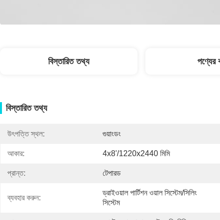
বিস্তারিত তথ্য
পণ্যের ব
বিস্তারিত তথ্য
উৎপত্তি স্থল:
গুয়াংডং
আকার:
4x8'/1220x2440 মিমি
প্রান্ত:
টেপারড
ড্রাইওয়াল পার্টিশন ওয়াল সিস্টেম/সিলিং 
ব্যবহার করুন:
সিস্টেম