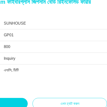
বারগ্লাস জিপসাম বোর্ড রিইনফোর্সড ফায়ার
SUNHOUSE
GP01
800
Inquiry
এল/সি, টি/টি
এখন চ্যাট করুন