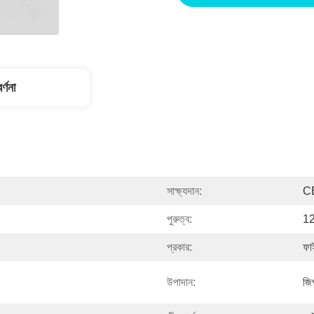
র্ণনা
সাক্ষ্যদান:
C
পুরুত্ব:
12
প্রকার:
ফা
উপাদান:
জি