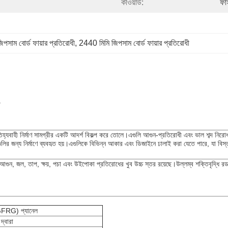
কীওয়ার্ড:
ফা
িপসাম বোর্ড ফায়ার প্রতিরোধী
, 
2440 মিমি জিপসাম বোর্ড ফায়ার প্রতিরোধী
্যবাহী নির্মাণ সামগ্রীর একটি আদর্শ বিকল্প করে তোলে।এগুলি আগুন-প্রতিরোধী এবং ভাল শব্দ নিরোধক
ুলির জন্য নির্মাণে ব্যবহৃত হয়।এগুলিকে বিভিন্ন আকার এবং ডিজাইনে ঢালাই করা যেতে পারে, যা বি
গুন, জল, তাপ, ক্ষয়, পচা এবং উইপোকা প্রতিরোধের খুব উচ্চ স্তর রয়েছে।উল্লম্ব শক্তিবৃদ্ধি র
(GFRG) প্যানেল
্বারা