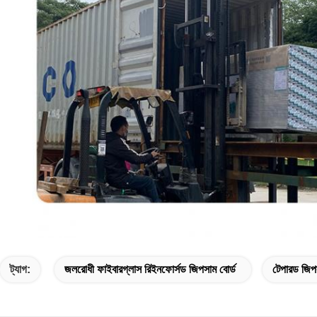
ট্যাগ:
জলরোধী ফাইবারগ্লাস রিইনফোর্সড জিপসাম বোর্ড
টেপারড জিপস