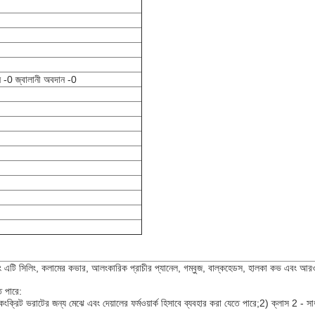
ান -0 জ্বালানী অবদান -0
এটি সিলিং, কলামের কভার, আলংকারিক প্রাচীর প্যানেল, গম্বুজ, বাল্কহেডস, হালকা কভ এবং আরও 
 পারে:
কংক্রিট ভরাটের জন্য মেঝে এবং দেয়ালের ফর্মওয়ার্ক হিসাবে ব্যবহার করা যেতে পারে;2) ক্লাস 2 -