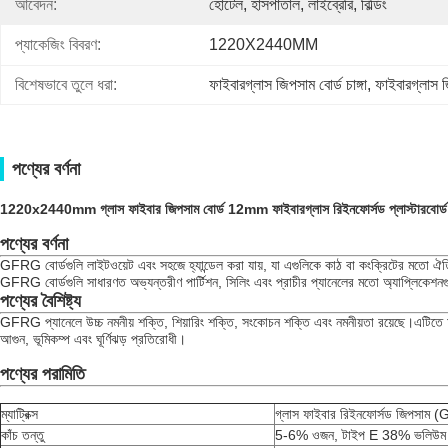
আবেদন:
হোটেল, হাসপাতাল, লাইব্রেরি, বিল্ডিং
প্যাকেজিং বিবরণ:
1220X2440MM
বিশেষভাবে তুলে ধরা:
ফাইবারগ্লাস জিপসাম বোর্ড চাঙ্গা
, 
ফাইবারগ্লাস জ
পণ্যের বর্ণনা
1220x2440mm গ্লাস ফাইবার জিপসাম বোর্ড 12mm ফাইবারগ্লাস রিইনফোর্সড প্লাস্টারবোর্ড
পণ্যের বর্ণনা
GFRG বোর্ডগুলি লাইটওয়েট এবং সহজে হ্যান্ডেল করা যায়, যা এগুলিকে কাঠ বা কংক্রিটের মতো ঐতিহ
GFRG বোর্ডগুলি সাধারণত অভ্যন্তরীণ পার্টিশন, সিলিং এবং প্রাচীর প্যানেলের মতো অ্যাপ্লিকেশনগ
পণ্যের বৈশিষ্ট্য
GFRG প্যানেলে উচ্চ নমনীয় শক্তি, শিয়ারিং শক্তি, সংকোচন শক্তি এবং নমনীয়তা রয়েছে।এটিতে আ
আগুন, ভূমিকম্প এবং ঘূর্ণিঝড় প্রতিরোধী।
পণ্যের পরামিতি
ম্যাট্রিক্স
গ্লাস ফাইবার রিইনফোর্সড জিপসাম 
কাঁচ তন্তু
5-6% ওজন, টাইপ E 38% ভলিউম দ